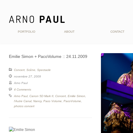
ARNO
PAUL
PORTFOLIO
ABOUT
CONTACT
Emilie Simon + PacoVolume :: 24.11.2009
Concert
,
Scène
,
Spectacle
novembre 27, 2009
Arno Paul
4 Comments
Arno Paul
,
Canon 5D Mark II
,
Concert
,
Emilie Simon
,
l'Autre Canal
,
Nancy
,
Paco Volume
,
PacoVolume
,
photos concert