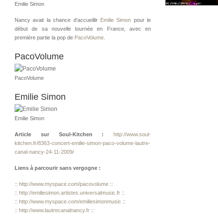
Emilie Simon
Nancy avait la chance d’accueillir
Emilie Simon
pour le
début de sa nouvelle tournée en France, avec en
première partie la pop de
PacoVolume
.
PacoVolume
PacoVolume
Emilie Simon
Emilie Simon
Article sur Soul-Kitchen :
http://www.soul-
kitchen.fr/8363-concert-emilie-simon-paco-volume-lautre-
canal-nancy-24-11-2009/
Liens à parcourir sans vergogne :
::
http://www.myspace.com/pacovolume
::
::
http://emiliesimon.artistes.universalmusic.fr
::
::
http://www.myspace.com/emiliesimonmusic
::
::
http://www.lautrecanalnancy.fr
::