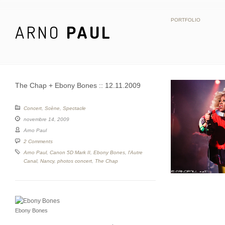
PORTFOLIO
ARNO
PAUL
The Chap + Ebony Bones :: 12.11.2009
Concert
,
Scène
,
Spectacle
novembre 14, 2009
Arno Paul
2 Comments
Arno Paul
,
Canon 5D Mark II
,
Ebony Bones
,
l'Autre
Canal
,
Nancy
,
photos concert
,
The Chap
Ebony Bones