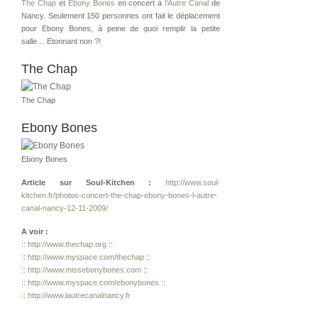
The Chap
et
Ebony Bones
en concert à
l’Autre Canal
de
Nancy. Seulement 150 personnes ont fait le déplacement
pour Ebony Bones, à peine de quoi remplir la petite
salle… Etonnant non ?!
The Chap
The Chap
Ebony Bones
Ebony Bones
Article sur Soul-Kitchen :
http://www.soul-
kitchen.fr/photos-concert-the-chap-ebony-bones-l-autre-
canal-nancy-12-11-2009/
A voir :
::
http://www.thechap.org
::
::
http://www.myspace.com/thechap
::
::
http://www.missebonybones.com
::
::
http://www.myspace.com/ebonybones
::
::
http://www.lautrecanalnancy.fr