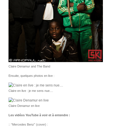
Claire Denamur and The Band
Ensuite, quelques photos en live :
Claire en live : je me sens nue....
Claire Denamur en live
Les vidéos YouTube à voir et à entendre :
:: “Mercedes Benz” (cover) :