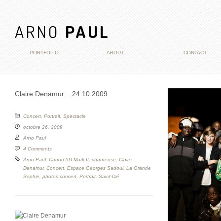
ARNO
PAUL
PORTFOLIO
ABOUT
CONTACT
Claire Denamur :: 24.10.2009
Concert
,
Portrait
,
Spectacle
octobre 26, 2009
Arno Paul
4 Comments
Arno Paul
,
Canon 5D Mark II
,
chanteuse
,
Claire
Denamur
,
Concert
,
Espace Georges Sadoul
,
La Grande
Sophie
,
photos concert
,
Portrait
,
Saint-Dié