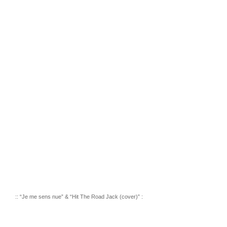
:: “Je me sens nue” & “Hit The Road Jack (cover)” :