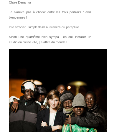
Claire Denamur
Je n’arrive pas à choisir entre les trois portraits : avis
bienvenues !
Info strobist : simple flash au travers du parapluie.
Sinon une quatrième bien sympa : eh oui, installer un
studio en pleine ville, ça attire du monde !