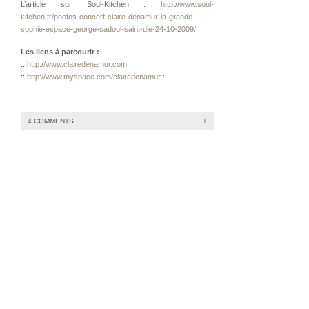
L’article sur Soul-Kitchen :
http://www.soul-
kitchen.fr/photos-concert-claire-denamur-la-grande-
sophie-espace-george-sadoul-saint-die-24-10-2009/
Les liens à parcourir :
::
http://www.clairedenamur.com
::
::
http://www.myspace.com/clairedenamur
::
4 COMMENTS
+