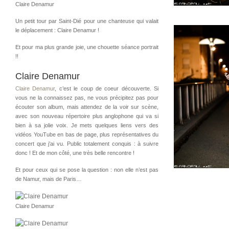
Claire Denamur
Un petit tour par Saint-Dié pour une chanteuse qui valait
le déplacement : Claire Denamur !
Et pour ma plus grande joie, une chouette séance portrait
!!
Claire Denamur
Claire Denamur
, c’est le coup de coeur découverte. Si
vous ne la connaissez pas, ne vous précipitez pas pour
écouter son album, mais attendez de la voir sur scène,
avec son nouveau répertoire plus anglophone qui va si
bien à sa jolie voix. Je mets quelques liens vers des
vidéos YouTube en bas de page, plus représentatives du
concert que j’ai vu. Public totalement conquis : à suivre
donc ! Et de mon côté, une très belle rencontre !
Et pour ceux qui se pose la question : non elle n’est pas
de Namur, mais de Paris…
Claire Denamur