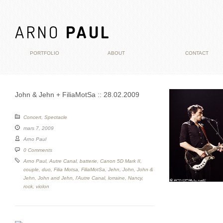
ARNO
PAUL
PORTFOLIO
ABOUT
CONTACT
John & Jehn + FiliaMotSa :: 28.02.2009
Concert
,
Spectacle
mars 7, 2009
Arno Paul
0 Comments
Arno Paul
,
Autre Canal
,
batterie
,
Canon 5D Mark II
,
couple
,
duo
,
Filia Motsa
,
FiliaMotSa
,
Jehn
,
John
,
John &
Jehn
,
John and Jehn
,
l'Autre Canal
,
lorraine
,
Nancy
,
rock
,
violon