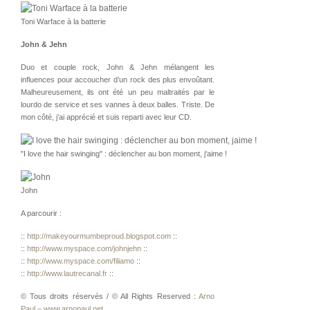
Toni Warface à la batterie
John & Jehn
Duo et couple rock, John & Jehn mélangent les
influences pour accoucher d’un rock des plus envoûtant.
Malheureusement, ils ont été un peu maltraités par le
lourdo de service et ses vannes à deux balles. Triste. De
mon côté, j’ai apprécié et suis reparti avec leur CD.
"I love the hair swinging" : déclencher au bon moment, j'aime !
John
A parcourir :
::
http://makeyourmumbeproud.blogspot.com
::
::
http://www.myspace.com/johnjehn
::
::
http://www.myspace.com/filiamo
::
::
http://www.lautrecanal.fr
::
© Tous droits réservés / © All Rights Reserved :
Arno
Paul – www.arnopaul.net