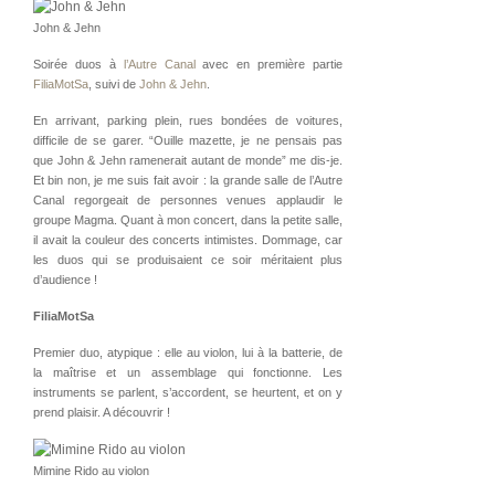
John & Jehn
Soirée duos à
l’Autre Canal
avec en première partie
FiliaMotSa
, suivi de
John & Jehn
.
En arrivant, parking plein, rues bondées de voitures,
difficile de se garer. “Ouille mazette, je ne pensais pas
que John & Jehn ramenerait autant de monde” me dis-je.
Et bin non, je me suis fait avoir : la grande salle de l’Autre
Canal regorgeait de personnes venues applaudir le
groupe Magma. Quant à mon concert, dans la petite salle,
il avait la couleur des concerts intimistes. Dommage, car
les duos qui se produisaient ce soir méritaient plus
d’audience !
FiliaMotSa
Premier duo, atypique : elle au violon, lui à la batterie, de
la maîtrise et un assemblage qui fonctionne. Les
instruments se parlent, s’accordent, se heurtent, et on y
prend plaisir. A découvrir !
Mimine Rido au violon