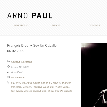
ARNO
PAUL
PORTFOLIO
ABOUT
CONTACT
Françoiz Breut + Soy Un Caballo ::
06.02.2009
Concert
,
Spectacle
février 12, 2009
Arno Paul
0 Comments
54
,
6400 iso
,
Autre Canal
,
Canon 5D Mark II
,
chanson
française
,
Concert
,
Françoiz Breut
,
gig
,
l'Autre Canal
,
live
,
Nancy
,
photos concert
,
pop
,
show
,
Soy Un Caballo