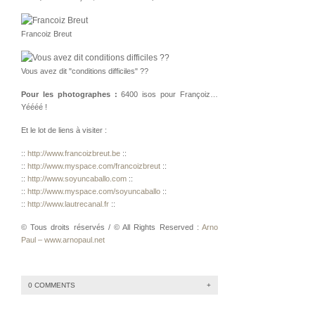
Francoiz Breut
Vous avez dit "conditions difficiles" ??
Pour les photographes :
6400 isos pour Françoiz…
Yéééé !
Et le lot de liens à visiter :
::
http://www.francoizbreut.be
::
::
http://www.myspace.com/francoizbreut
::
::
http://www.soyuncaballo.com
::
::
http://www.myspace.com/soyuncaballo
::
::
http://www.lautrecanal.fr
::
© Tous droits réservés / © All Rights Reserved :
Arno
Paul – www.arnopaul.net
0 COMMENTS
+