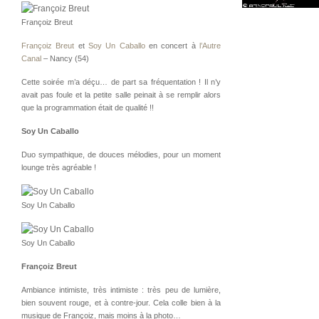
Françoiz Breut
Françoiz Breut
et
Soy Un Caballo
en concert à
l’Autre
Canal
– Nancy (54)
Cette soirée m’a déçu… de part sa fréquentation ! Il n’y
avait pas foule et la petite salle peinait à se remplir alors
que la programmation était de qualité !!
Soy Un Caballo
Duo sympathique, de douces mélodies, pour un moment
lounge très agréable !
Soy Un Caballo
Soy Un Caballo
Françoiz Breut
Ambiance intimiste, très intimiste : très peu de lumière,
bien souvent rouge, et à contre-jour. Cela colle bien à la
musique de Françoiz, mais moins à la photo…