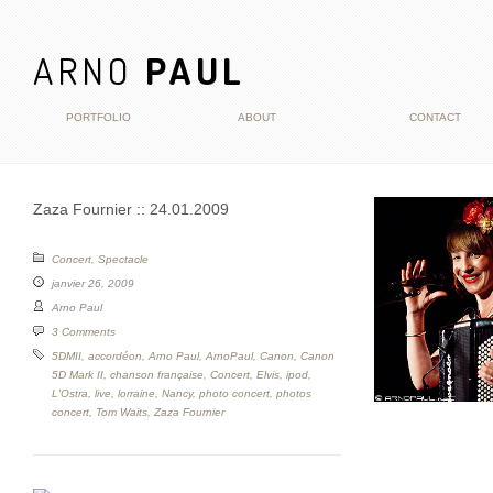
ARNO
PAUL
PORTFOLIO
ABOUT
CONTACT
Zaza Fournier :: 24.01.2009
Concert
,
Spectacle
janvier 26, 2009
Arno Paul
3 Comments
5DMII
,
accordéon
,
Arno Paul
,
ArnoPaul
,
Canon
,
Canon
5D Mark II
,
chanson française
,
Concert
,
Elvis
,
ipod
,
L'Ostra
,
live
,
lorraine
,
Nancy
,
photo concert
,
photos
concert
,
Tom Waits
,
Zaza Fournier