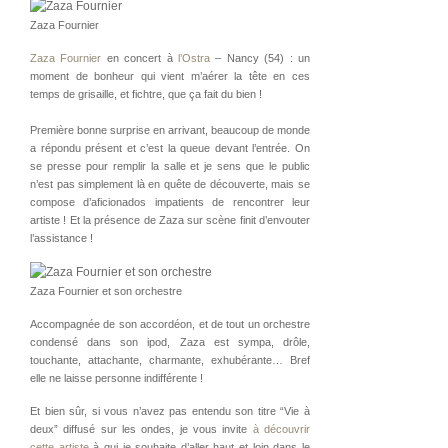
Zaza Fournier
Zaza Fournier
en concert à
l’Ostra
– Nancy (54) : un
moment de bonheur qui vient m’aérer la tête en ces
temps de grisaille, et fichtre, que ça fait du bien !
Première bonne surprise en arrivant, beaucoup de monde
a répondu présent et c’est la queue devant l’entrée. On
se presse pour remplir la salle et je sens que le public
n’est pas simplement là en quête de découverte, mais se
compose d’aficionados impatients de rencontrer leur
artiste ! Et la présence de Zaza sur scène finit d’envouter
l’assistance !
Zaza Fournier et son orchestre
Accompagnée de son accordéon, et de tout un orchestre
condensé dans son ipod, Zaza est sympa, drôle,
touchante, attachante, charmante, exhubérante… Bref
elle ne laisse personne indifférente !
Et bien sûr, si vous n’avez pas entendu son titre “Vie à
deux” diffusé sur les ondes, je vous invite
à découvrir
cette artiste
à qui je souhaite d’aller haut et loin dans le