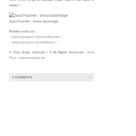
métier !
Zaza Fournier : bonus backstage
Rendez-vous sur :
::
www.myspace.com/zazafournier
::
::
www.myspace.com/baldostra
::
© Tous droits réservés / © All Rights Reserved :
Arno
Paul – www.arnopaul.net
3 COMMENTS
+