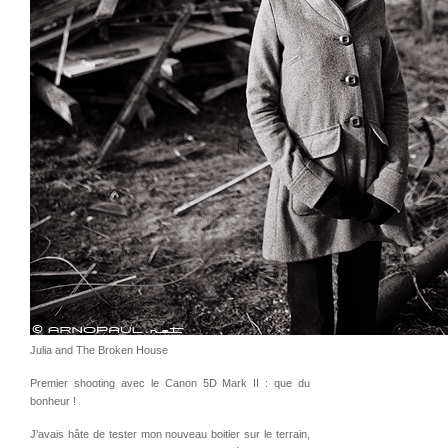
Julia and The Broken House
Premier shooting avec le Canon 5D Mark II : que du
bonheur !
J’avais hâte de tester mon nouveau boitier sur le terrain,