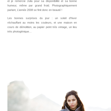
et je remercie Julia pour sa disponibilité et sa bonne
humeur, même par grand froid. Photographiquement
parlant, L’année 2008 se finit donc en beauté !
Les bonnes surprises du jour : un soleil d’hiver
réchauffant au moins les couleurs, et une maison en
cours de démolition, au papier peint très vintage, un lieu
très photogénique…