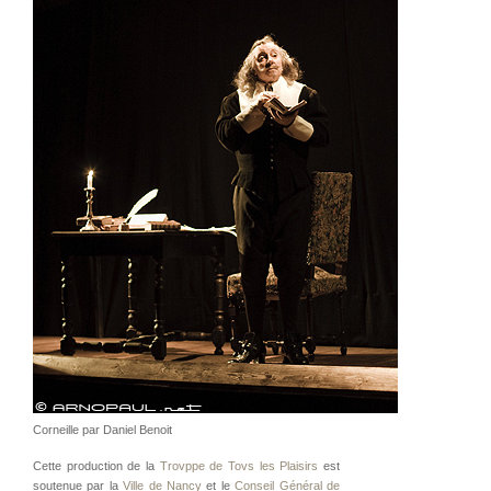
Corneille par Daniel Benoit
Cette production de la
Trovppe de Tovs les Plaisirs
est
soutenue par la
Ville de Nancy
et le
Conseil Général de