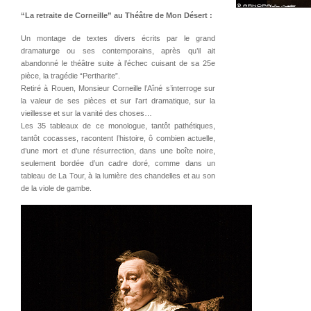
“La retraite de Corneille” au
Théâtre de Mon Désert
:
Un montage de textes divers écrits par le grand
dramaturge ou ses contemporains, après qu’il ait
abandonné le théâtre suite à l’échec cuisant de sa 25e
pièce, la tragédie “Pertharite”.
Retiré à Rouen, Monsieur Corneille l’Aîné s’interroge sur
la valeur de ses pièces et sur l’art dramatique, sur la
vieillesse et sur la vanité des choses…
Les 35 tableaux de ce monologue, tantôt pathétiques,
tantôt cocasses, racontent l’histoire, ô combien actuelle,
d’une mort et d’une résurrection, dans une boîte noire,
seulement bordée d’un cadre doré, comme dans un
tableau de La Tour, à la lumière des chandelles et au son
de la viole de gambe.