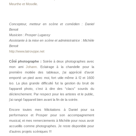
Meurthe et Moselle
.
Concepteur, metteur en scène et comédien : Daniel
Benoit
Musicien : Prosper Lugassy
Assistante à la mise en scène et administratrice : Michèle
Benoit
http://www.latrovppe.net
Côté photographe :
Soirée à deux photographes avec
mon ami
Johann
. Eclairage à la chandelle pour la
première moitiée des tableaux, j’ai apprécié d’avoir
emporté un pied avec moi, fort utile même à f2 et 1600
iso. La plus grande difficulté fut la gestion du bruit de
l’appareil photo, c’est à dire des “clacs” sourds du
déclenchement. Par respect pour les artistes et le public,
j’ai rangé l’appareil bien avant la fin de la soirée.
Encore toutes mes félicitations à Daniel pour sa
performance et Prosper pour son accompagnement
musical, et mes remerciements à Michèle pour nous avoir
accueillis comme photographes. Je reste disponible pour
d’autres projets scéniques !!!