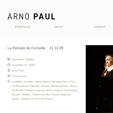
ARNO
PAUL
PORTFOLIO
ABOUT
CONTACT
La Retraite de Corneille :: 21.11.08
Spectacle
,
Théâtre
novembre 22, 2008
Arno Paul
3 Comments
comédie
,
Corneille
,
Daniel Benoit
,
Georges de La Tour
,
La Retraite de Corneille
,
lorraine
,
Michèle Benoit
,
Nancy
,
Pertharite
,
Prosper Lugassy
,
scène
,
Sophie Guinzbourg
,
theater
,
Théâtre
,
Théâtre de Mon Desert
,
tragédie
,
troupe
,
Trovppe de Tovs les Plaisirs