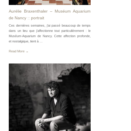
Aurélie Braxenthaler – Muséum Aquarium
de Nancy :: portrait
Ces dernières semaines, j’ai passé beaucoup de temps
dans un lieu que j’affectionne tout particulièrement : le
Muséum-Aquarium de Nancy. Cette affection profonde,
et nostalgique, tient à …
Read More →