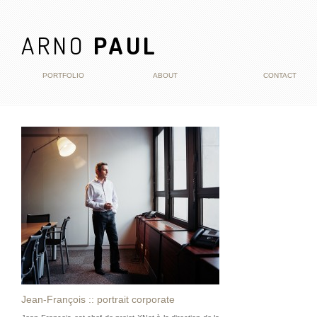
ARNO
PAUL
PORTFOLIO
ABOUT
CONTACT
Jean-François :: portrait corporate