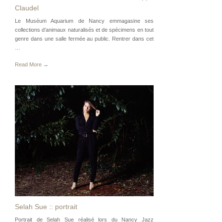
Claudel
Le Muséum Aquarium de Nancy emmagasine ses
collections d’animaux naturalisés et de spécimens en tout
genre dans une salle fermée au public. Rentrer dans cet
…
Read More →
Selah Sue :: portrait
Portrait de Selah Sue réalisé lors du Nancy Jazz