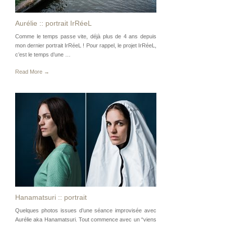
Aurélie :: portrait IrRéeL
Comme le temps passe vite, déjà plus de 4 ans depuis
mon dernier portrait IrRéeL ! Pour rappel, le projet IrRéeL,
c’est le temps d’une …
Read More →
Hanamatsuri :: portrait
Quelques photos issues d’une séance improvisée avec
Aurélie aka Hanamatsuri. Tout commence avec un “viens