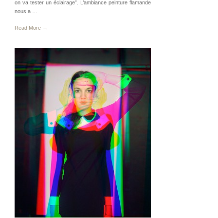
on va tester un éclairage”. L’ambiance peinture flamande
nous a …
Read More →