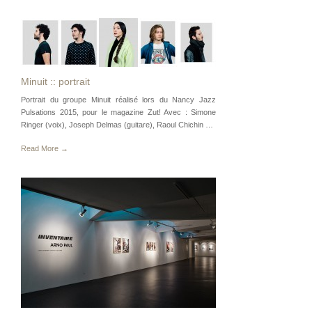
Minuit :: portrait
Portrait du groupe Minuit réalisé lors du Nancy Jazz
Pulsations 2015, pour le magazine Zut! Avec : Simone
Ringer (voix), Joseph Delmas (guitare), Raoul Chichin …
Read More →