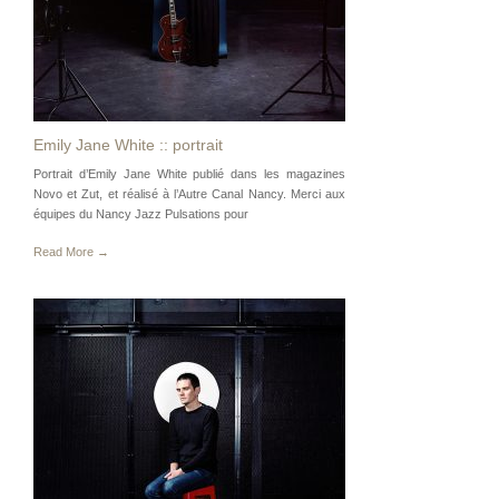
Emily Jane White :: portrait
Portrait d’Emily Jane White publié dans les magazines
Novo et Zut, et réalisé à l’Autre Canal Nancy. Merci aux
équipes du Nancy Jazz Pulsations pour
Read More →