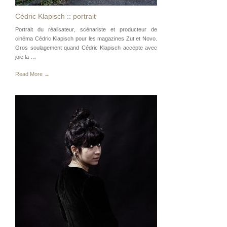
Cédric Klapisch :: portrait
Portrait du réalisateur, scénariste et producteur de
cinéma Cédric Klapisch pour les magazines Zut et Novo.
Gros soulagement quand Cédric Klapisch accepte avec
joie la …
Read More →