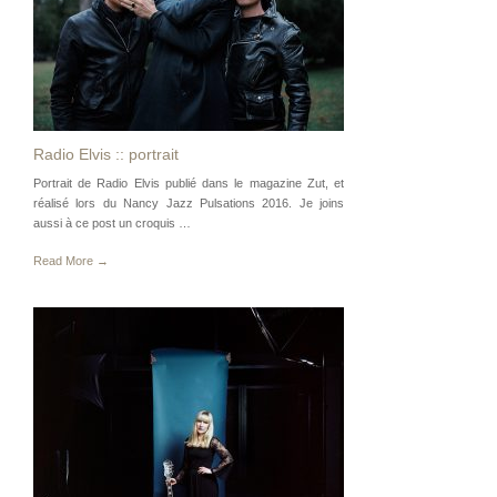
Radio Elvis :: portrait
Portrait de Radio Elvis publié dans le magazine Zut, et
réalisé lors du Nancy Jazz Pulsations 2016. Je joins
aussi à ce post un croquis …
Read More →