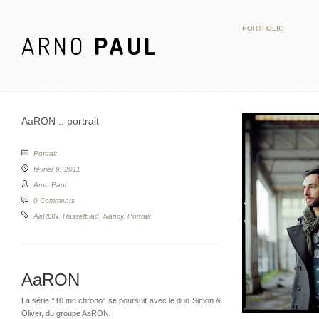
PORTFOLIO
ARNO
PAUL
AaRON :: portrait
Portrait
février 9, 2011
Arno Paul
0 Comments
AaRON
,
Hasselblad
,
Nancy
,
Portrait
AaRON
La série “10 mn chrono” se poursuit avec le duo Simon &
Oliver, du groupe AaRON.