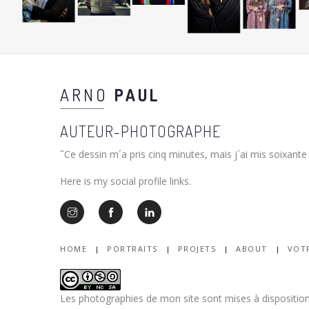
ARNO
PAUL
AUTEUR-PHOTOGRAPHE
˜Ce dessin m´a pris cinq minutes, mais j´ai mis soixante
Here is my social profile links.
HOME
PORTRAITS
PROJETS
ABOUT
VOT
Les photographies de mon site sont mises à disposition